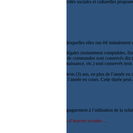
latives aux activités du CSE, aux activités sociales et culturelles propo
s annonces
e, au regard des finalités pour lesquelles elles ont été initialement co
in de répondre à ses obligations légales (notamment comptables, fiscal
ustificatives comme les factures, bons de commandes sont conservés dix (
(exemple : contrat de mariage, acte de naissance, etc.) sont conservés troi
 la Banque de France) sont conservés trois (3) ans, en plus de l’année en
 minimum trois (3) ans, en plus de l’année en cours. Cette durée peut a
:
a maintenance du Site, d’accompagnement à l’utilisation de la solut
AR LE CLIENT]
tables, Fournisseurs de prestations d’œuvres sociales …