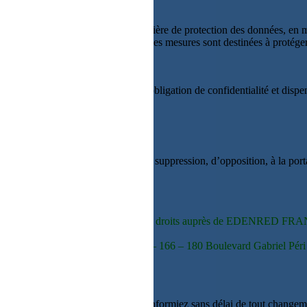
la réglementation applicable en matière de protection des données, en 
 données et des échanges, etc…). Ces mesures sont destinées à protéger l
Personnelles, soient soumis à une obligation de confidentialité et dispe
es.
roits d’accès, de rectification, de suppression, d’opposition, à la porta
denred Meyclub, vous pouvez exercer vos droits auprès de EDENRED FR
tection des données personnelles – 166 – 180 Boulevard Gabriel Pér