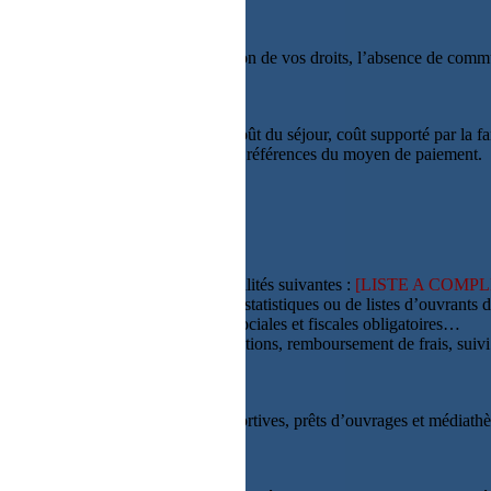
art fiscale ;
ltatif.
rmettant l’évaluation et la modulation de vos droits, l’absence de comm
’élever au montant le plus élevé.
lieu du séjour, nom de l’organisme, coût du séjour, coût supporté par la fa
 d’achat), numéros des bons d’achat, références du moyen de paiement.
vent avoir tout ou partie des finalités suivantes :
[LISTE A COMP
 base de données, réalisation d’états statistiques ou de listes d’ouvrants
écritures comptables, déclarations sociales et fiscales obligatoires…
s, inscriptions, commandes de prestations, remboursement de frais, suivi
isirs, voyage et séjours, activités sportives, prêts d’ouvrages et médiat
ou de prêt à la consommation ;
onsommateurs.