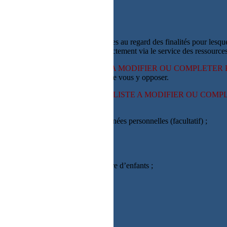
 refus du visiteur au dépôt des cookies
Données Personnelles nécessaires au regard des finalités pour lesquelle
ctement auprès de vous ou indirectement via le service des ressources
ressources humaines sont :
[LISTE A MODIFIER OU COMPLETER 
ion en amont et avez la possibilité de vous y opposer.
tes au point 2, sont les suivantes :
[LISTE A MODIFIER OU COMP
rdonnées professionnelles, coordonnées personnelles (facultatif) ;
ce ;
ce, lien avec l’ouvrant droit, nombre d’enfants ;
ortie également