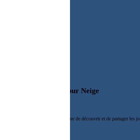
n au Site s'opère depuis un site tiers
Aide Sejour Neige
direction à l'intérieur d'une page du
r de permettre au plus grand nombre de découvrir et de partager les joi